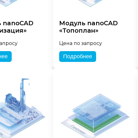
 nanoCAD
Модуль nanoCAD
изация»
«Топоплан»
запросу
Цена по запросу
нее
Подробнее