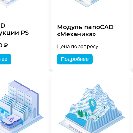
AD
Модуль nanoCAD
укции PS
«Механика»
0 ₽
Цена по запросу
нее
Подробнее