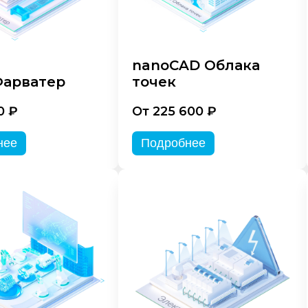
nanoCAD Облака
арватер
точек
0 ₽
От 225 600 ₽
нее
Подробнее