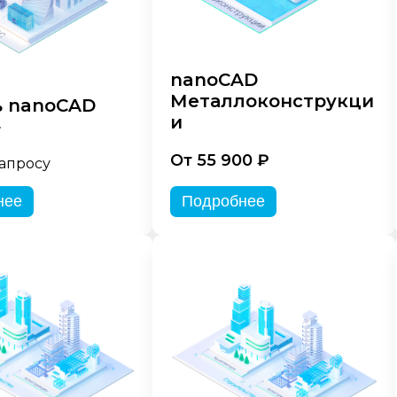
nanoCAD
Металлоконструкци
 nanoCAD
и
»
От 55 900 ₽
запросу
нее
Подробнее