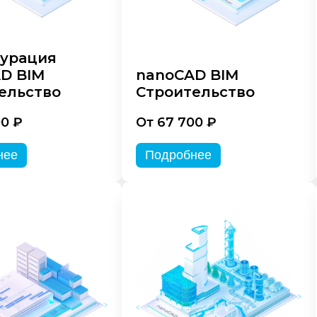
урация
D BIM
nanoCAD BIM
ельство
Строительство
00 ₽
От 67 700 ₽
нее
Подробнее