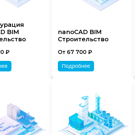
урация
D BIM
nanoCAD BIM
ельство
Строительство
00 ₽
От 67 700 ₽
нее
Подробнее