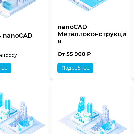
nanoCAD
Металлоконструкци
 nanoCAD
и
»
От 55 900 ₽
запросу
нее
Подробнее