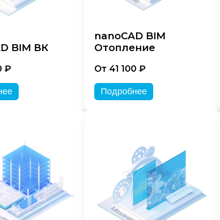
nanoCAD BIM
D BIM ВК
Отопление
0 ₽
От 41 100 ₽
нее
Подробнее