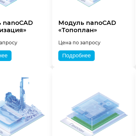
 nanoCAD
Модуль nanoCAD
изация»
«Топоплан»
запросу
Цена по запросу
нее
Подробнее