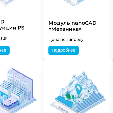
AD
Модуль nanoCAD
укции PS
«Механика»
0 ₽
Цена по запросу
нее
Подробнее