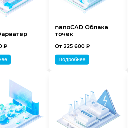
nanoCAD Облака
арватер
точек
0 ₽
От 225 600 ₽
нее
Подробнее