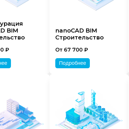
урация
D BIM
nanoCAD BIM
ельство
Строительство
00 ₽
От 67 700 ₽
нее
Подробнее