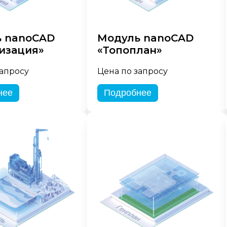
 nanoCAD
Модуль nanoCAD
изация»
«Топоплан»
запросу
Цена по запросу
нее
Подробнее