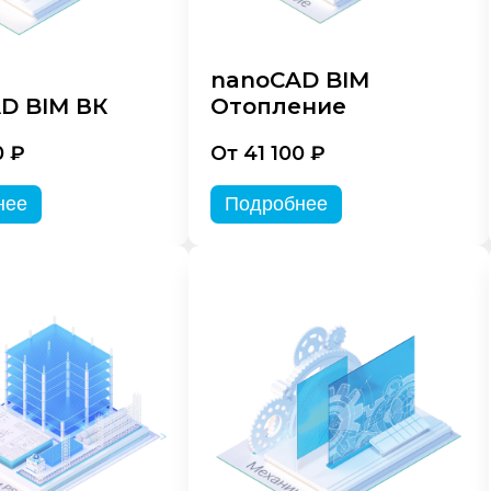
nanoCAD BIM
D BIM ВК
Отопление
0 ₽
От 41 100 ₽
нее
Подробнее