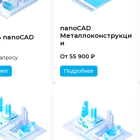
nanoCAD
Металлоконструкци
 nanoCAD
и
»
От 55 900 ₽
запросу
нее
Подробнее