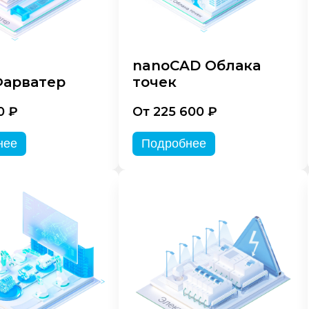
nanoCAD Облака
арватер
точек
0 ₽
От 225 600 ₽
нее
Подробнее