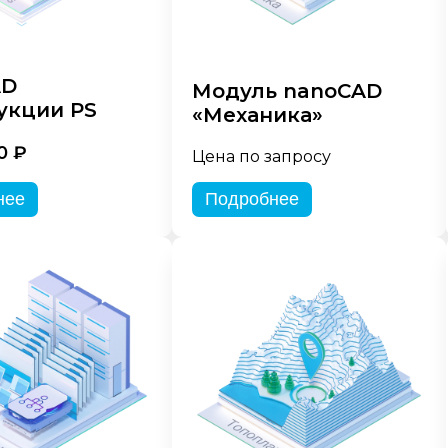
AD
Модуль nanoCAD
укции PS
«Механика»
0 ₽
Цена по запросу
нее
Подробнее