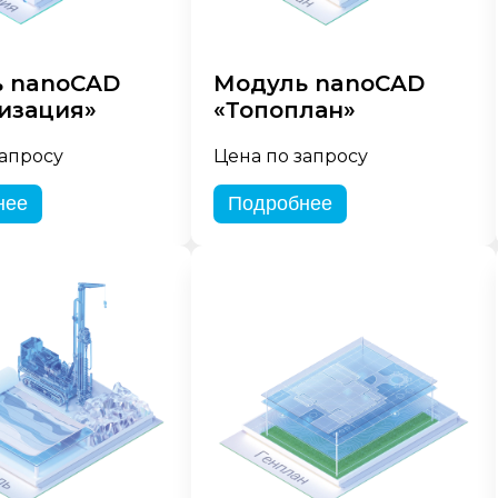
 nanoCAD
Модуль nanoCAD
изация»
«Топоплан»
запросу
Цена по запросу
нее
Подробнее