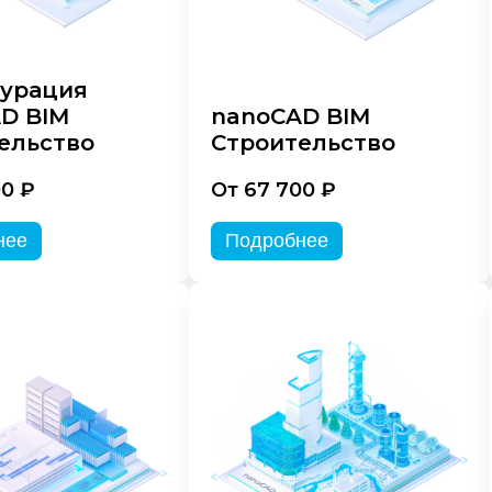
урация
D BIM
nanoCAD BIM
ельство
Строительство
00 ₽
От 67 700 ₽
нее
Подробнее