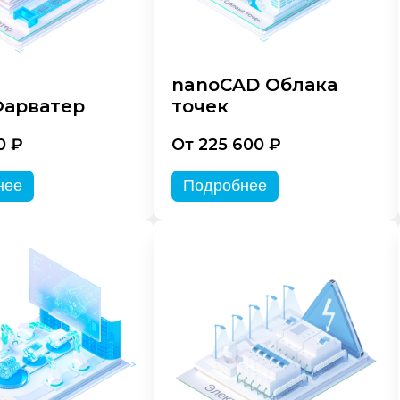
nanoCAD Облака
арватер
точек
0 ₽
От 225 600 ₽
нее
Подробнее