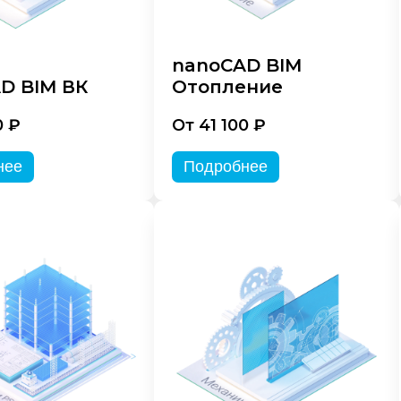
nanoCAD BIM
D BIM ВК
Отопление
0 ₽
От 41 100 ₽
нее
Подробнее