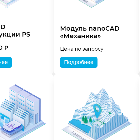
AD
Модуль nanoCAD
укции PS
«Механика»
0 ₽
Цена по запросу
нее
Подробнее