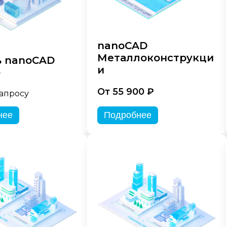
nanoCAD
Металлоконструкци
 nanoCAD
и
»
От 55 900 ₽
запросу
нее
Подробнее