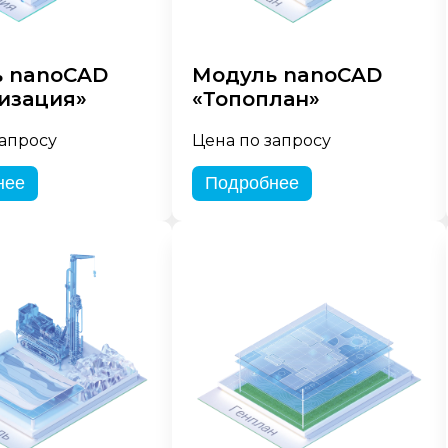
 nanoCAD
Модуль nanoCAD
изация»
«Топоплан»
запросу
Цена по запросу
нее
Подробнее