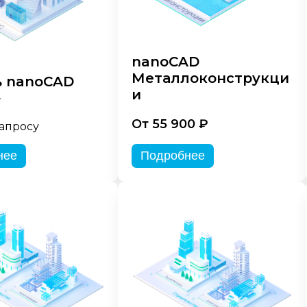
nanoCAD
Металлоконструкци
 nanoCAD
и
»
От 55 900 ₽
запросу
нее
Подробнее