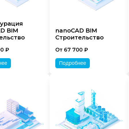
урация
D BIM
nanoCAD BIM
ельство
Строительство
00 ₽
От 67 700 ₽
нее
Подробнее