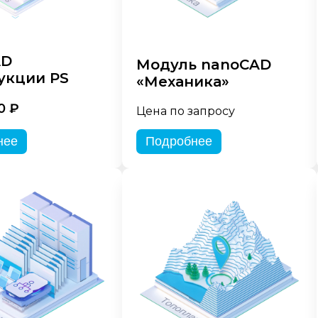
AD
Модуль nanoCAD
укции PS
«Механика»
0 ₽
Цена по запросу
нее
Подробнее