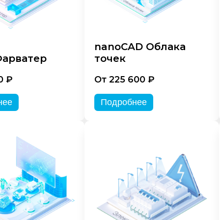
nanoCAD Облака
арватер
точек
0 ₽
От 225 600 ₽
нее
Подробнее