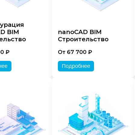
урация
D BIM
nanoCAD BIM
ельство
Строительство
00 ₽
От 67 700 ₽
нее
Подробнее