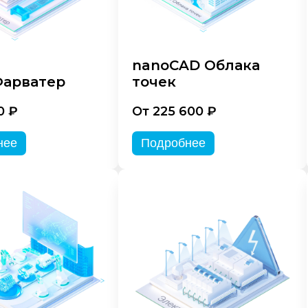
nanoCAD Облака
арватер
точек
0 ₽
От 225 600 ₽
нее
Подробнее