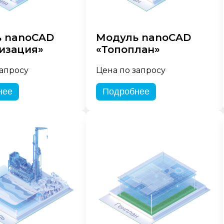
 nanoCAD
Модуль nanoCAD
изация»
«Топоплан»
запросу
Цена по запросу
нее
Подробнее