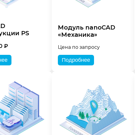
AD
Модуль nanoCAD
укции PS
«Механика»
0 ₽
Цена по запросу
нее
Подробнее