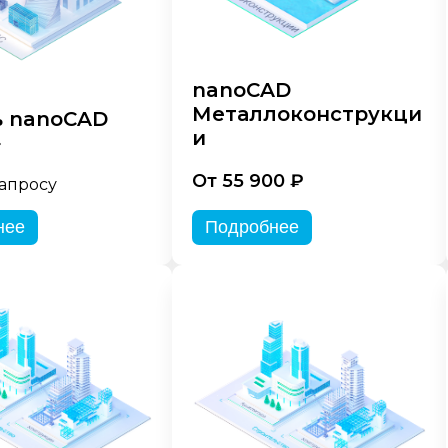
nanoCAD
Металлоконструкци
 nanoCAD
и
»
От 55 900 ₽
запросу
нее
Подробнее