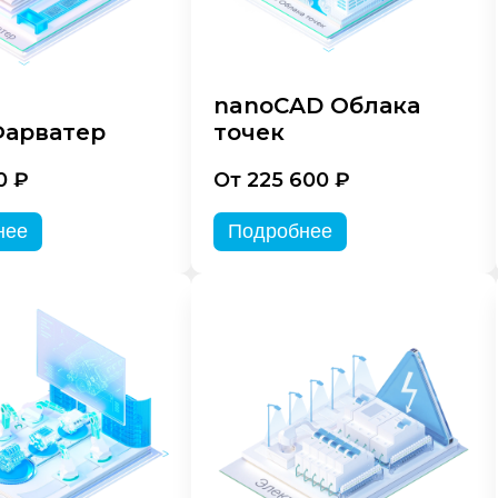
nanoCAD Облака
арватер
точек
0 ₽
От 225 600 ₽
нее
Подробнее