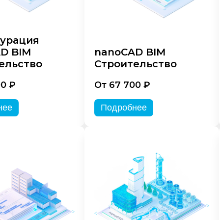
урация
D BIM
nanoCAD BIM
ельство
Строительство
00 ₽
От 67 700 ₽
нее
Подробнее