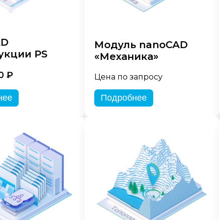
AD
Модуль nanoCAD
укции PS
«Механика»
0 ₽
Цена по запросу
нее
Подробнее