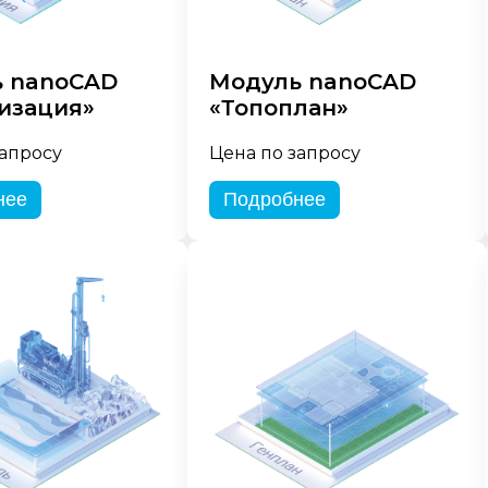
 nanoCAD
Модуль nanoCAD
изация»
«Топоплан»
запросу
Цена по запросу
нее
Подробнее