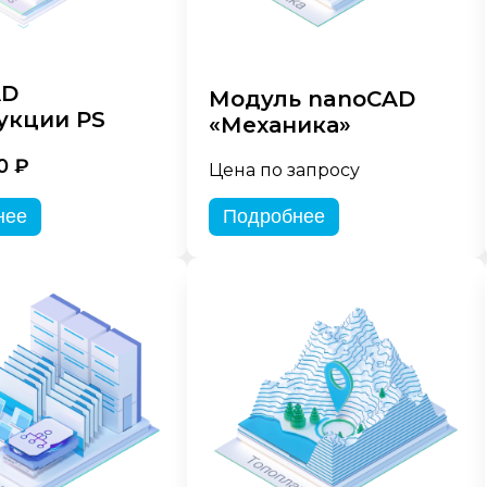
AD
Модуль nanoCAD
укции PS
«Механика»
0 ₽
Цена по запросу
нее
Подробнее