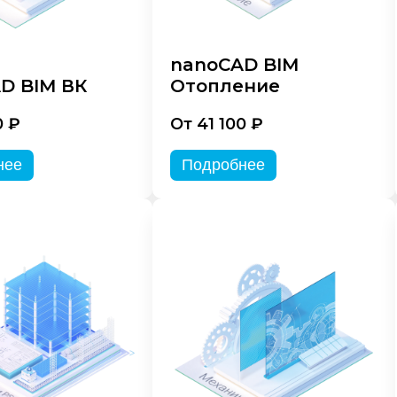
nanoCAD BIM
D BIM ВК
Отопление
0 ₽
От 41 100 ₽
нее
Подробнее