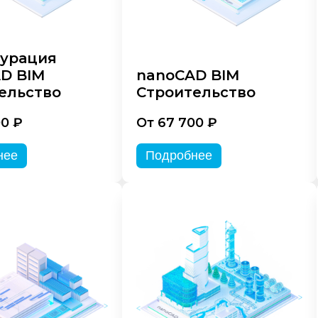
урация
D BIM
nanoCAD BIM
ельство
Строительство
00 ₽
От 67 700 ₽
нее
Подробнее