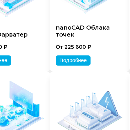
nanoCAD Облака
арватер
точек
0 ₽
От 225 600 ₽
нее
Подробнее