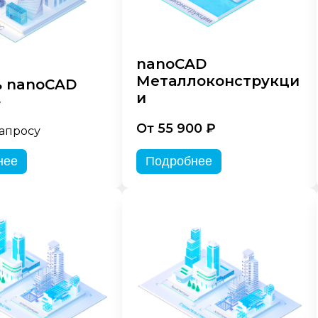
nanoCAD
Металлоконструкци
 nanoCAD
и
»
От 55 900 ₽
запросу
нее
Подробнее