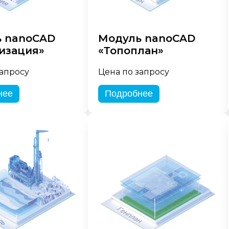
 nanoCAD
Модуль nanoCAD
изация»
«Топоплан»
запросу
Цена по запросу
нее
Подробнее