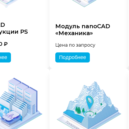
AD
Модуль nanoCAD
укции PS
«Механика»
0 ₽
Цена по запросу
нее
Подробнее