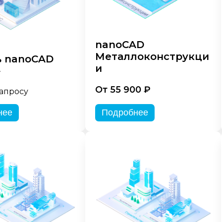
nanoCAD
Металлоконструкци
 nanoCAD
и
»
От 55 900 ₽
запросу
нее
Подробнее