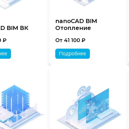
nanoCAD BIM
D BIM ВК
Отопление
0 ₽
От 41 100 ₽
нее
Подробнее