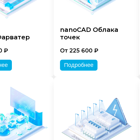
nanoCAD Облака
арватер
точек
0 ₽
От 225 600 ₽
нее
Подробнее