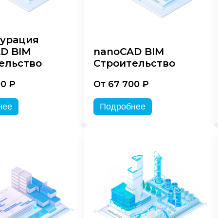
урация
D BIM
nanoCAD BIM
ельство
Строительство
00 ₽
От 67 700 ₽
нее
Подробнее