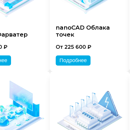
nanoCAD Облака
арватер
точек
0 ₽
От 225 600 ₽
нее
Подробнее