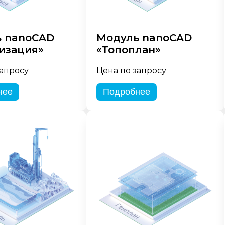
 nanoCAD
Модуль nanoCAD
изация»
«Топоплан»
запросу
Цена по запросу
нее
Подробнее