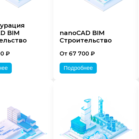
урация
D BIM
nanoCAD BIM
ельство
Строительство
00 ₽
От 67 700 ₽
нее
Подробнее