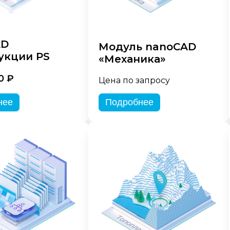
AD
Модуль nanoCAD
укции PS
«Механика»
0 ₽
Цена по запросу
нее
Подробнее