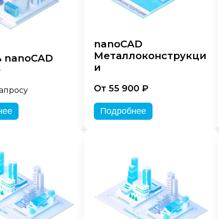
nanoCAD
Металлоконструкци
 nanoCAD
и
»
От 55 900 ₽
запросу
нее
Подробнее