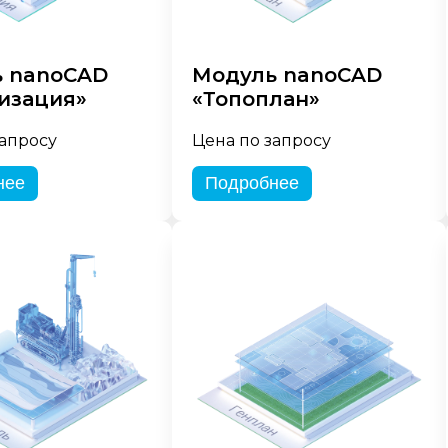
 nanoCAD
Модуль nanoCAD
изация»
«Топоплан»
запросу
Цена по запросу
нее
Подробнее