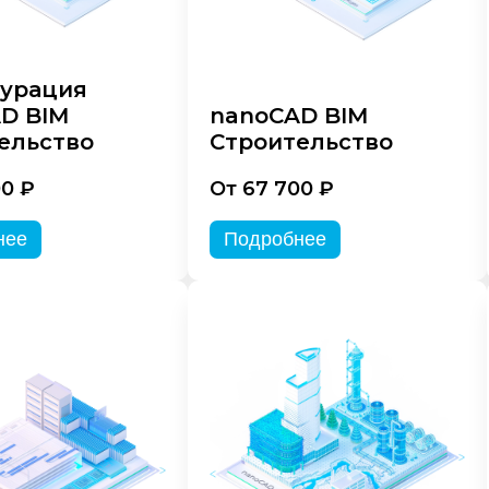
урация
D BIM
nanoCAD BIM
ельство
Строительство
00 ₽
От 67 700 ₽
нее
Подробнее