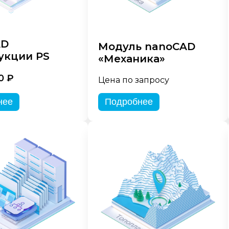
AD
Модуль nanoCAD
укции PS
«Механика»
0 ₽
Цена по запросу
нее
Подробнее