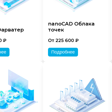
nanoCAD Облака
арватер
точек
0 ₽
От 225 600 ₽
нее
Подробнее