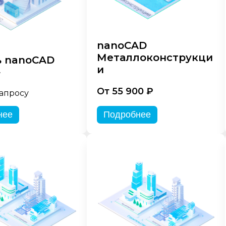
nanoCAD
Металлоконструкци
 nanoCAD
и
»
От 55 900 ₽
запросу
нее
Подробнее