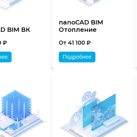
nanoCAD BIM
D BIM ВК
Отопление
0 ₽
От 41 100 ₽
нее
Подробнее