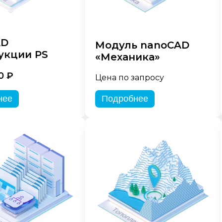
AD
Модуль nanoCAD
укции PS
«Механика»
0 ₽
Цена по запросу
нее
Подробнее