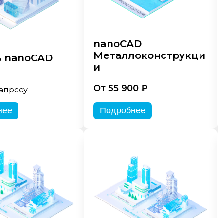
nanoCAD
Металлоконструкци
 nanoCAD
и
»
От 55 900 ₽
запросу
нее
Подробнее