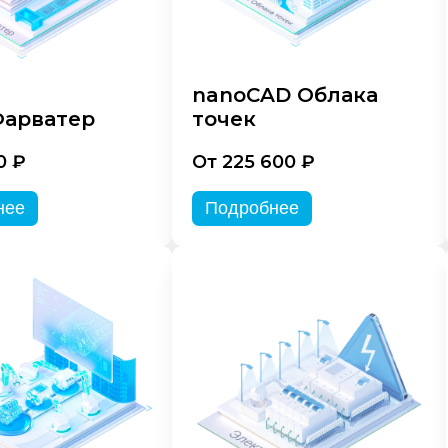
nanoCAD Облака
арватер
точек
0 ₽
От 225 600 ₽
нее
Подробнее