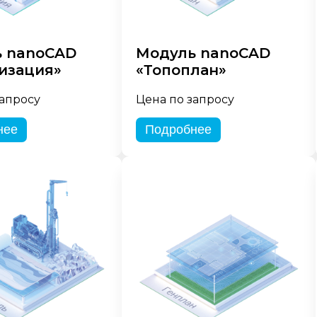
 nanoCAD
Модуль nanoCAD
изация»
«Топоплан»
запросу
Цена по запросу
нее
Подробнее