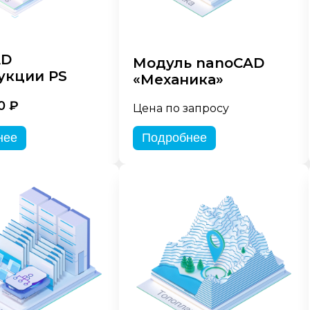
AD
Модуль nanoCAD
укции PS
«Механика»
0 ₽
Цена по запросу
нее
Подробнее