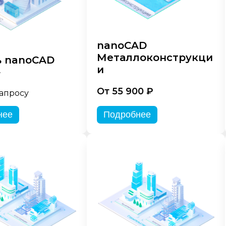
nanoCAD
Металлоконструкци
 nanoCAD
и
»
От 55 900 ₽
запросу
нее
Подробнее