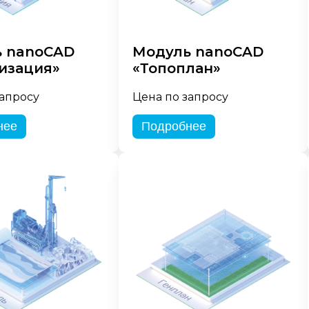
 nanoCAD
Модуль nanoCAD
изация»
«Топоплан»
запросу
Цена по запросу
нее
Подробнее