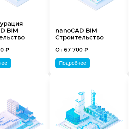
урация
D BIM
nanoCAD BIM
ельство
Строительство
00 ₽
От 67 700 ₽
нее
Подробнее