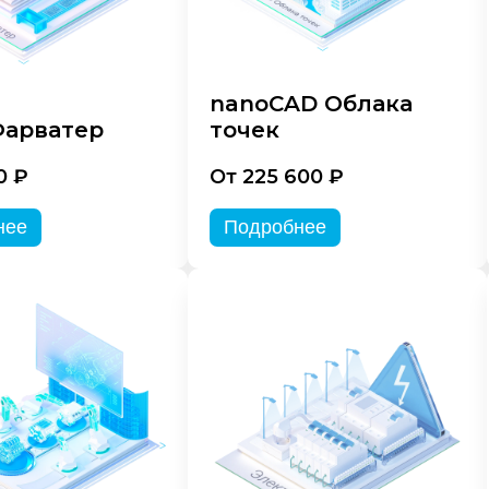
nanoCAD Облака
арватер
точек
0 ₽
От 225 600 ₽
нее
Подробнее