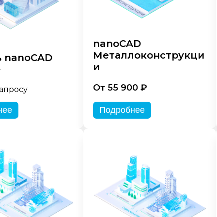
nanoCAD
Металлоконструкци
 nanoCAD
и
»
От 55 900 ₽
запросу
нее
Подробнее