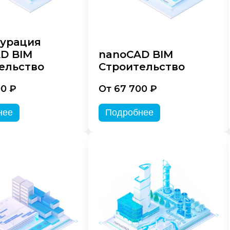
урация
D BIM
nanoCAD BIM
ельство
Строительство
00 ₽
От 67 700 ₽
нее
Подробнее