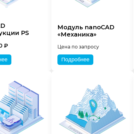
AD
Модуль nanoCAD
укции PS
«Механика»
0 ₽
Цена по запросу
нее
Подробнее