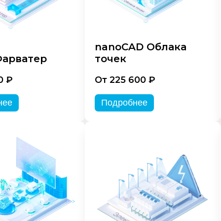
nanoCAD Облака
арватер
точек
0 ₽
От 225 600 ₽
нее
Подробнее