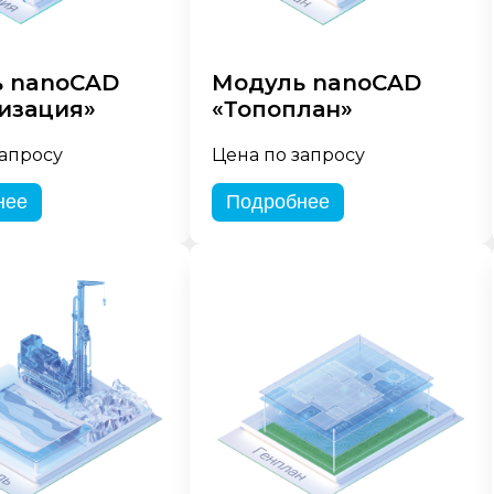
 nanoCAD
Модуль nanoCAD
изация»
«Топоплан»
запросу
Цена по запросу
нее
Подробнее