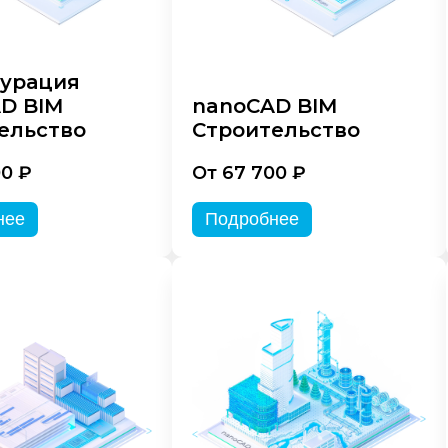
урация
D BIM
nanoCAD BIM
ельство
Строительство
00 ₽
От 67 700 ₽
нее
Подробнее