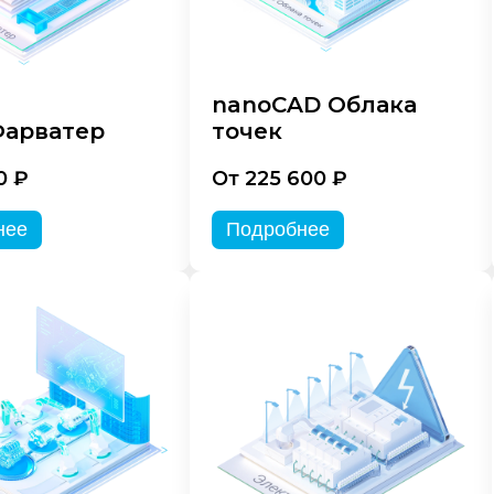
nanoCAD Облака
арватер
точек
0 ₽
От 225 600 ₽
нее
Подробнее