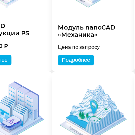
AD
Модуль nanoCAD
укции PS
«Механика»
0 ₽
Цена по запросу
нее
Подробнее