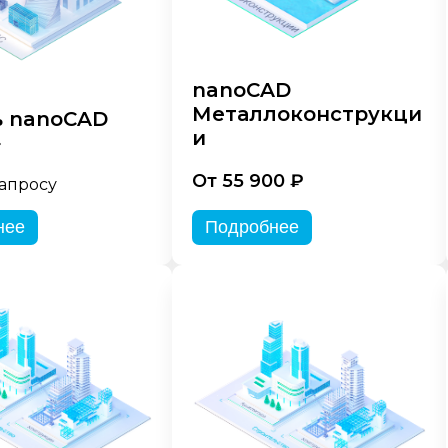
nanoCAD
Металлоконструкци
 nanoCAD
и
»
От 55 900 ₽
запросу
нее
Подробнее